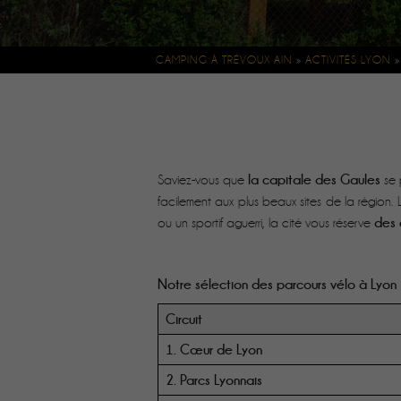
CAMPING À TRÉVOUX AIN
»
ACTIVITÉS LYON
la capitale des Gaules
Saviez-vous que
se 
facilement aux plus beaux sites de la région
des c
ou un sportif aguerri, la cité vous réserve
Notre sélection des parcours vélo à Lyon
Circuit
1. Cœur de Lyon
2. Parcs Lyonnais