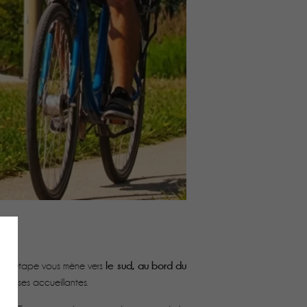
le sud, au bord du
ière étape vous mène vers
pelouses accueillantes.