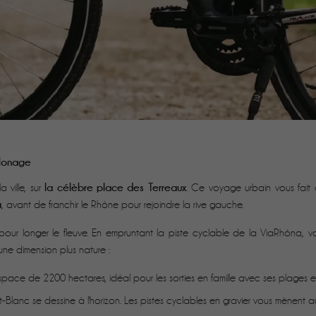
-Jonage
la célèbre place des Terreaux
ville, sur
. Ce voyage urbain vous fait 
a
, avant de franchir le Rhône pour rejoindre la rive gauche.
nce pour longer le fleuve. En empruntant la piste cyclable de la ViaRhôna, 
ne dimension plus nature :
space de 2200 hectares, idéal pour les sorties en famille avec ses plages e
nt-Blanc se dessine à l'horizon. Les pistes cyclables en gravier vous mènent 