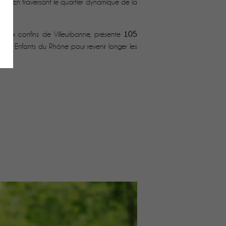
nord. En traversant le quartier dynamique de la
105
 aux confins de Villeurbanne, présente
te des Enfants du Rhône pour revenir longer les