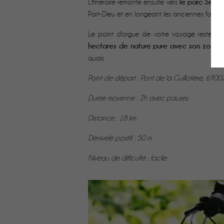
le parc Serg
L'itinéraire remonte ensuite vers
Part-Dieu et en longeant les anciennes façade
Le point d'orgue de votre voyage reste la v
hectares de nature pure avec son zoo et
quais.
Point de départ : Pont de la Guillotière, 690
Durée moyenne : 2h avec pauses
Distance : 18 km
Dénivelé positif : 50 m
Niveau de difficulté : facile