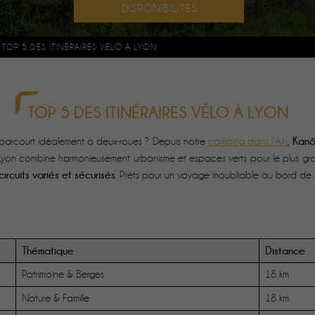
»
TOP 5 DES ITINÉRAIRES VÉLO À LYON
TOP 5 DES ITINÉRAIRES VÉLO À LYON
Kanô
parcourt idéalement à deux-roues ? Depuis notre
camping dans l’Ain
,
. Lyon combine harmonieusement urbanisme et espaces verts pour le plus gran
ircuits variés et sécurisés.
Prêts pour un voyage inoubliable au bord de l'
Thématique
Distance
Patrimoine & Berges
18 km
Nature & Famille
18 km