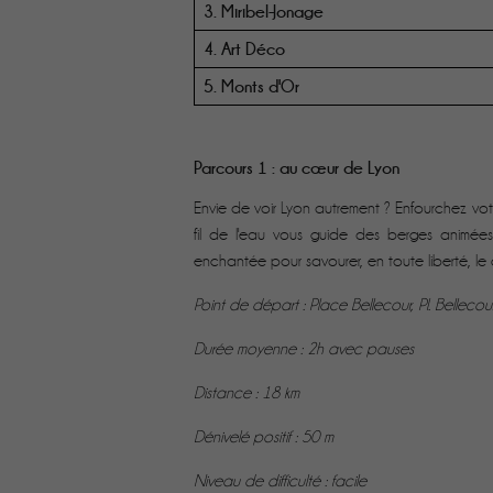
3. Miribel-Jonage
4. Art Déco
5. Monts d'Or
Parcours 1 : au cœur de Lyon
Envie de voir Lyon autrement ? Enfourchez vo
fil de l'eau vous guide des berges animée
enchantée pour savourer, en toute liberté, l
Point de départ : Place Bellecour, Pl. Bellec
Durée moyenne : 2h avec pauses
Distance : 18 km
Dénivelé positif : 50 m
Niveau de difficulté : facile