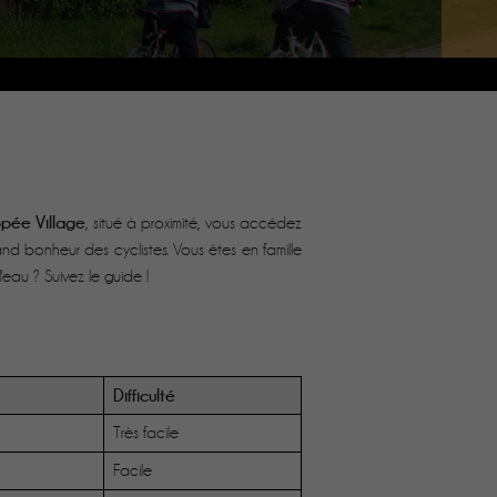
pée Village
, situé à proximité, vous accédez
d bonheur des cyclistes. Vous êtes en famille
eau ? Suivez le guide !
Difficulté
Très facile
Facile