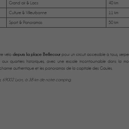
Grand air & Lacs
40 km
Culture & Villeurbanne
11 km
Sport & Panoramas
50 km
depuis la place Bellecour
tre vélo
pour un circuit accessible à tous, serp
s aux quartiers historiques, avec une escale incontournable dans la m
e charme authentique et les panoramas de la capitale des Gaules.
our, 69002 Lyon, à 38 km de notre camping.