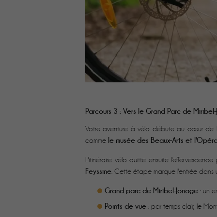
Parcours 3 : Vers le Grand Parc de Miribel
Votre aventure à vélo débute au cœur de la 
le musée des Beaux-Arts et l'Opér
comme
L'itinéraire vélo quitte ensuite l'effervesce
Feyssine
. Cette étape marque l'entrée dans u
Grand parc de Miribel-Jonage
: un e
Points de vue
: par temps clair, le Mo