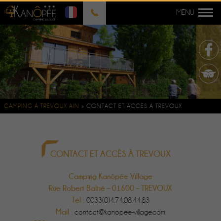
CAMPING À TRÉVOUX AIN
»
CONTACT ET ACCÈS À TREVOUX
CONTACT ET ACCÈS À TREVOUX
Camping Kanôpée Village
Rue Robert Baltié – 01600 – TREVOUX
Tél :
0033(0)4.74.08.44.83
Mail :
contact@kanopee-village.com