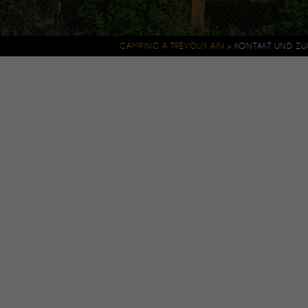
CAMPING À TRÉVOUX AIN
»
KONTAKT UND ZU