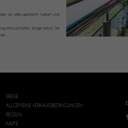
 werden an alles gedacht haben und
.
ng einzuschalten, lange bevor Sie
nen.
PREISE
Z
ALLGEMEINE VERKAUFSBEDINGUNGEN
REGELN
KARTE