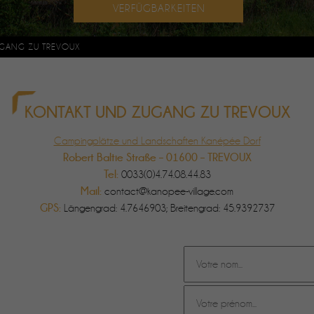
GANG ZU TREVOUX
KONTAKT UND ZUGANG ZU TREVOUX
Campingplätze und Landschaften Kanépée Dorf
Robert Baltie Straße – 01600 – TREVOUX
Tel:
0033(0)4.74.08.44.83
Mail:
contact@kanopee-village.com
GPS:
Längengrad: 4.7646903; Breitengrad: 45.9392737