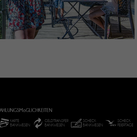
AHLUNGSMöGLICHKEITEN
KARTE
GELDTRANSFER
SCHECK
SCHECK
BANKWESEN
BANKWESEN
BANKWESEN
FEIERTAGE