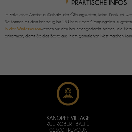
PRAKTISCHE INFOS
Im Falle einer Anreise außerhalb der Öffnungszeiten, keine Panik, wir
Sie können mit dem Fahrzeug bis 23 Uhr auf dem Campingplatz zugreifen
In der Wintersaison
werden wir darüber nachgedacht haben, die Heizu
ankommen, damit Sie das Beste aus Ihrem gemütlichen Nest machen kön
KANOPEE VILLAGE
RUE ROBERT BALTIÉ
01600 TREVOUX